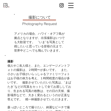
撮影について
Photography Request
アメリカの場合、ハワイ・オアフ島が
拠点となりますが、​出張撮影はいつで
も大歓迎です。 ”いま”を写真として
残したいと思っている皆様の元まで、
世界中どこへでも飛んでいきます。
撮影
個人やご友人様と、また、エンゲージメントフ
ォトの撮影は、２時間〜が多いです。 また、
小さいお子様がいらっしゃるファミリーフォト
はお子様の体力を考え、１時間程度の場合が多
いです。 撮影させていただいた写真は、”まば
たき”などの写真をカットして全てお渡ししてお
り、生まれる写真の枚数は、その日の天候、撮
影場所などで、大きく変わるというのが正直な
答えです。 精一杯撮影させていただきます。
森っぽいところで撮りたい、綺麗なビーチで撮